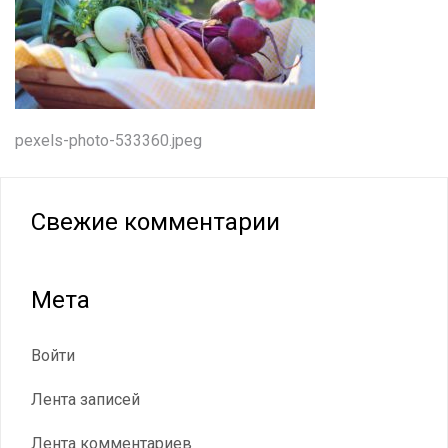
Навигация
pexels-photo-533360.jpeg
по
записям
Свежие комментарии
Мета
Войти
Лента записей
Лента комментариев