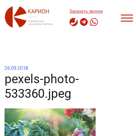
Перейти
к
Заказать звонок
содержимому
ПЕР
26.09.2018
pexels-photo-
533360.jpeg