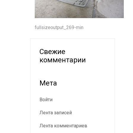
Навигация
fullsizeoutput_269-min
по
записям
Свежие
комментарии
Мета
Войти
Лента записей
Лента комментариев