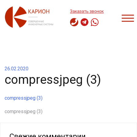
Перейти
к
Заказать звонок
содержимому
ПЕР
26.02.2020
compressjpeg (3)
compressjpeg (3)
Навигация
compressjpeg (3)
по
записям
Свежие комментарии