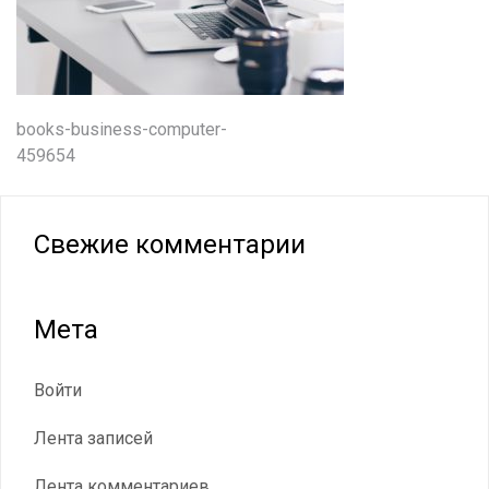
Навигация
books-business-computer-
459654
по
записям
Свежие комментарии
Мета
Войти
Лента записей
Лента комментариев