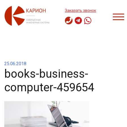
Перейти
к
Заказать звонок
содержимому
ПЕР
25.06.2018
books-business-
computer-459654